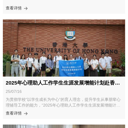
生的意趣。花朵书签也让同学们感受绽放的魅力与对自我祝福的赋
查看详情
能。第五期｜开花•探寻森林的呼吸启真湖畔，一场以信任为纽带
的自然探索之旅开启。依托搭档间的十足信任，蒙眼触摸让同学们
沉浸式探索自然，触摸草木肌理、感受森林脉搏，唤醒感官敏感
度，获得多元感受。第六期｜结果•时光琥珀花艺书签团体托举凝
聚协作力量，树叶书签定格生命瞬间。同学们在协作互动中体验团
体的力量，于限定框架内自由组合，感受自然的寥落之美，也习得
对永恒的重新建构与叙事。第七期｜凋落•生命的叙述诗以接龙连
环画书写心中故事，用文字果实拼贴生命诗行。在叙事与拼贴中镌
刻生命起承转合，化作自我叙事的温暖载体。第八期｜重生与传承
•我们的再相遇借毛线交织拓印时光脉络，以画笔彩绘团体温暖点
滴。围坐分享从拘谨到不舍的蜕变，让真诚话语为旅程注脚，以告
别开启新的相遇。二、团体成员感悟分享从 “萌芽” 阶段的好奇试
探，到 “扎根” 时期的深度探索，再到 “生长绽放” 的自在联结，终
2025年心理助人工作学生生涯发展增能计划赴香港访学顺利完成
至 “凋落重生” 的叙事沉淀与温柔告别。每一期都紧扣 “自然 + 艺术
+ 心理成长” 的核心元素，让同学们在沉浸式体验中，逐步体验自
25/07/16
然探索、自我认知、情绪流动与人际联结的丰富世界，完成一场关
为贯彻学校“以学生成长为中心”的育人理念，提升学生从事朋辈心
于成长、治愈与重生的内在蜕变。团体过程中，联结、分享、共鸣
理辅导工作的能力，“2025年心理助人工作学生生涯发展增能计
的时刻，在团体中交叠发生。有人谈起初次参与时的拘谨忐忑，有
划”于7月1日至5日组织优秀本科生赴香港开展访学交流。交流期
人分享启真湖畔共度的美好时光，也有人细数协作创作里的默契瞬
查看详情
间，团队受邀参访香港大学、香港中文大学以及香港理工大学，了
间，有人分享成年之后被托举的信任与感动，更多的人分享了的是
解心理助人领域的先进理念与技术并展开展开深入交流。访学团前
在一次次活动的体验中找到的与自我相处的时刻、与周围伙伴建立