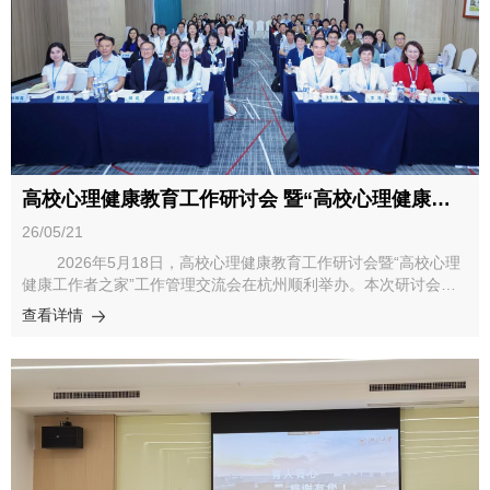
开设该课程既是落实教育部心理健康教育必修学分的要求，也是推
进学校集体关怀工作在教育教学环节的具体抓手，更是回应新生入
学适应期真实心理需求的重要安排。课程嵌入新生军训与始业教育
体系，希望全体教师群策群力打磨课程内容，抓住新生入学关键窗
口期，传递学校关怀，联动校内各方育人力量与资源，共建新生心
理健康护航新路径。心理与行为科学系副系主任胡玉正老师致辞。
他表示，心理系高度重视学生心理健康工作，此前已通过教师挂
职、专家研讨等形式深度参与课程前期筹备，与心理中心协同完成
多轮内容打磨。他指出，浙大学生多经历高中阶段的全方位保护，
高校心理健康教育工作研讨会 暨“高校心理健康工作者之家”工作管理交流会顺利举办
入学后在自主规划、人际适应、学业挑战等方面普遍存在转型压
力。课程应抓住入学关键期开展前瞻性引导，帮助学生正确看待挫
26/05/21
折，在实践中获得成长与适应。心理健康教育与咨询中心副主任梁
2026年5月18日，高校心理健康教育工作研讨会暨“高校心理
社红老师就课程整体设置作详细说明。她介绍《大学生心理适应与
健康工作者之家”工作管理交流会在杭州顺利举办。本次研讨会由
发展》是学校首次面向全体新生开设的心理健康教育课程，也是年
教育部普通高等学校学生心理健康教育专家指导委员会秘书处、中
查看详情
度集体关怀重点工作。她对课程内容、设计逻辑进行了讲解，并对
国大学生在线、浙江省高校心理咨询工作联盟、浙江大学党委学生
课程考核方式、时间安排、授课方式等进行了介绍。 心理与行为
工作部及心理健康教育与咨询中心共同组织，来自全国40多所高校
科学系吕韵研究员和心理健康教育与咨询中心李娟老师分别对专题
的80余位高校心理中心代表齐聚一堂，共话新时代高校心理健康教
一“大学生自我认同与压力调节”和专题二“大学生韧性发展与转介互
育工作的挑战与对策。开幕式上，高校心指委秘书处负责人、中国
助”的课程内容进行了说课讲解，并让老师们现场体验练习活动。
大学生在线与全国高校思政网副主任郑骊君致辞，她指出，当前高
参会教师围绕课程内容、练习形式等展开热烈讨论。本次集体备课
校心理健康工作需紧扣《关于新时代立德树人工程的实施意见》文
会凝聚了全校心理育人力量的共识，后续课程建设团队将充分吸收
件精神，构建“大中小一体、家校社协同”的育人生态。她分享了“高
本次研讨的建议，进一步打磨课件、完善配套教学资料与支持保障
校心理健康工作者之家”的建设进展，表示将依托该平台实现资源