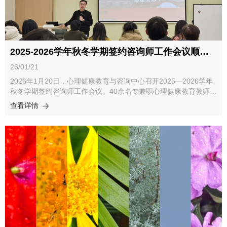
方案，确保课程兼具专业深度与人文温度。课程正式开设后，将为
共享、经验互鉴、能力共生，精准赋能全国心理健康工作者队伍，
全体2026级新生的入学适应保驾护航，助力学生提升心理素养，
共同回答好新时代心理育人的课题。浙江大学党委学生工作部部长
推动学校心理健康教育更上新台阶。
沈黎勇在致辞中对各位与会嘉宾的莅临表示热烈欢迎。他指出，当
前大学生心理问题呈现复杂化、隐蔽化新特征，队伍面临任务重、
倦怠感强等现实挑战。他介绍了浙江大学在心理健康教育领域的探
2025-2026学年秋冬学期签约咨询师工作会议顺利举行
索实践，表示学校正着力构建“全方位、全域化、全时化、全员
化”的“四全”心理健康教育工作体系。他期待与会专家围绕心理中心
26/01/21
职能定位、队伍管理、家校医社协同等议题深度交流、破解难题，
2026年1月20日，心理健康教育与咨询中心召开2025—2026学年
共同促进学生全面成长。 主题报告环节，两位嘉宾围绕中心管理
秋冬学期签约咨询师工作会议。40余名专兼职心理健康教育教师参
与校家医社协同两大维度分享了专业见解。西安交通大学学生心理
加会议。会议围绕本学年心理咨询服务开展情况、专业胜任力提升
查看详情
发展指导中心主任姚斌作了题为《高校心理健康教育中心的科学化
及队伍管理优化等议题展开。会议首先由负责签约咨询师工作的心
与人性化管理》的报告。他从中心定位与职责出发，系统阐述了科
理中心专职教师金真皓作《2025—2026学年秋冬学期签约咨询师
学化管理的六个方面，包括机构设置、人员分工、目标任务管理、
工作总结》报告，金真皓回顾了签约咨询师队伍的发展历程与现
纪律规范、工作程序及激励机制，提出通过专业关照、职业发展支
状：目前团队总人数已突破40人，整体专业资质持续提升，注册系
持和日常关怀激发团队活力。华中科技大学心理健康教育中心主任
统持证比例显著增长。本学期，签约咨询师共完成个体咨询占中心
章劲元作了题为《创新形式，优化载体，形成机制——校家医社协
总咨询量的五成以上。此外，老师们还积极参与新生访谈、动态测
同的探索与实践》的报告。他结合教育部“健康第一”理念，分析了
评、功能室活动等多项工作，为构建全方位心理健康服务体系贡献
当前心理危机隐蔽性增强、家庭功能不足等挑战，分享了本校在课
力量。随后，心理中心副主任黄皓明代表中心向全体签约咨询师致
程全覆盖、咨询全天候、数据赋能预警、家校情感联动及医校共建
以诚挚感谢，并结合当前高校心理工作面临的新形势作出说明。他
热线等方面的实践探索。随后的圆桌论坛，由浙江大学心理健康教
指出，目前社会、学校对心理健康工作的重视程度日益提升。在此
育与咨询中心主任、浙江大学医学院附属精神卫生中心（杭州市第
背景下，签约咨询师已成为一线专业服务的中坚力量。为保障服务
七人民医院）院长李涛主持，四位专家围绕“新时代高校心理中心
质量与专业边界，中心将进一步规范咨询时段管理，强化校园危机