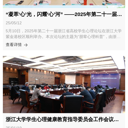
“凝萃‘心’光，闪耀‘心’河” ——2025年第二十一届浙江省高校学生心理论坛顺利举办
25/05/12
5月10日，2025年第二十一届浙江省高校学生心理论坛在浙江大学
紫金港校区顺利举办。本次论坛的主题为“朋辈心理科普”，由浙江
大学党委学生工作部、党委研究生工作部、心理健康教育与咨询中
查看详情
心主办，学生心理健康协会、常青藤心理服务团队、心桥朋辈互助
中心、研究生心理互助会和心泉朋辈心理服务团承办。来自浙江省
的16所高校，共23个心理社团/组织的师生代表参与了本次论坛。
党委学生工作部副部长金芳芳出席论坛并致辞，她提到全国上下都
高度重视心理健康教育和朋辈心理互助，并介绍了浙江大学在朋辈
互助上做出的课程设置、组织建设与榜样激励的举措与成效，并期
待各高校通过本次论坛继续创新思路与举措，为高校朋辈心理育人
注入新动能。党委研究生工作部副部长许亚萍出席论坛并致辞，她
对投身一线服务的同学们表达了肯定和认可，分享了体育与心育工
作融合的心得体会，呼吁同学们持续做好心理科普的青春代言人、
朋辈互助的温暖行动派和心灵成长的贴心陪伴者。来自浙江大学学
生心理健康协会的代表李佟在论坛上发言，他介绍了学生心理健康
协会的起源，分享了校内各大学生心理组织或社团在“朋辈心理科
浙江大学学生心理健康教育指导委员会工作会议顺利举行
普”上所做的举措与成效，并表达了继续投身朋辈心理互助服务，