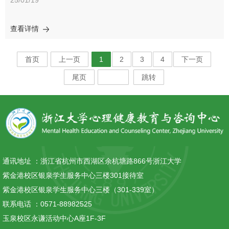
为校园心理健康工作贡献青春力量的决心。心理健康教育与咨询中
25/01/19
心副主任梁社红老师在论坛上进行了“提升胜任力，朋辈共成长”的
主题报告，介绍了朋辈心理辅导的概念与形式，结合生动的案例传
查看详情
授了朋辈心理辅导的胜任力与核心技能，并呼吁同学们在助人的同
时做好自我关怀。在学生经验分享环节，来自浙江大学、中国美术
学院、杭州电子科技大学、杭州师范大学等7所高校的12个心理类
首页
上一页
1
2
3
4
下一页
社团和组织代表展示了各高校在“朋辈心理科普”方面的举措与成
效。全体参会人员就“朋辈心理互助与科普”进行了交流研讨。随
尾页
跳转
后，参会代表在浙江大学“五育并举 健康促进”学生综合素质训练基
地体验了卉心园艺、正念冥想、生物反馈和运动健心等各类心理素
质训练。本次论坛促进了省内高校学生心理组织和社团的交流合
作，拓展了“朋辈心理科普”的新思路。未来，各校将继续加强合
作，共同推动大学生朋辈心理健康教育走深走实。
通讯地址 ：
浙江省杭州市西湖区余杭塘路866号浙江大学
紫金港校区银泉学生服务中心三楼301接待室
紫金港校区银泉学生服务中心三楼（301-339室）
联系电话 ：
0571-88982525
玉泉校区永谦活动中心A座1F-3F