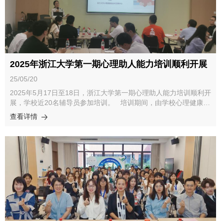
普及心理健康知识打下坚实基础。心理中心副主任黄皓明对本学期
心理中心专业咨询服务工作进行了回顾与总结，介绍了本学期在提
高初访预约效率、提升咨询服务量、拓展签约咨询师队伍方面的工
作。此外，本学期在危机干预能力建设方面，通过系统化培训、集
体备课、案例研讨实战演练和专家督导等不断优化危机干预体系、
培养危机育人的合作意识、并强化学生工作队伍的实战应对能力。
最后，李涛主任总结发言。她对中心本学期的工作表示肯定，尤其
2025年浙江大学第一期心理助人能力培训顺利开展
强调中心与院系联动的工作上稳步推进与落实。同时，对接下去的
工作，李涛主任也提出了几点要求，一是深化“全员育心”理念，推
25/05/20
动心理健康教育与思政、学科教学深度融合；二是加强队伍建设，
2025年5月17日至18日，浙江大学第一期心理助人能力培训顺利开
不断提升队伍的专业能力，为学生提供高质量服务；三是要围绕浙
展，学校近20名辅导员参加培训。 培训期间，由学校心理健康教
江大学构建以学生成长为中心的教育培养体系，心理健康工作要继
育与咨询中心专职教师负责授课，分别就“高校大学生常见心理障
查看详情
续以学生需求为导向，构建更科学、温暖的心理支持体系，为学生
碍的识别与转介”“危机识别与干预技能训练”和“谈心谈话及家校沟
的健康成长保驾护航。
通技能训练”进行专题培训。 本次心理助人能力培训同时开展辅
导员和学生谈心谈话、危机中的家校沟通等模拟练习，通过理论讲
述和实践演练帮助辅导员们夯实心理健康知识、提升心理助人能力
和水平。