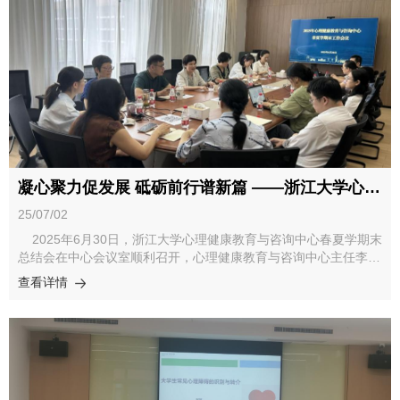
往香港大学社会工作学系，与何天虹教授团队交流心理助人在多个
联结的瞬间、以及重新感受自然生命力的流淌。“每次我说话的时
领域中的融入和应用，通过中医学、舞蹈、即兴戏剧等领域的工作
候，大家都会用亮晶晶的眼睛看着我，我好久没有感受过这么认真
实践赋能心理帮扶。交流涵盖，充分拓宽同学们对心理助人在艺术
被倾听和对待了。”“我一直觉得自己是个不善于表达的人，但是在
治疗形式、适用人群及研究方法等方面的了解。在香港中文大学社
这里我发现了新的发现自我和表达自我的方式，并且感受到每个人
会工作学系，同学们重点学习了解其社会工作与心理学专业的历史
都很有创造力。”“以前我总是被要求做事的那个，突然发现我也是
变迁、教学体系建设和相关专业设置，同时参观了香港中文图书
可以依靠别人的。““以前只喜欢黑白，刚才发现彩色其实也挺好
馆，丰富的馆藏书籍和与时俱进的VR技术体验区均令人印象深
看，生活本来就应该是五颜六色的.”“愿我们都是迟桂花，桂花开越
刻。 在香港理工大学心理中心，同学们深入学习了身心健康推
晚能开越久。”同学们的每一段心声都真挚动人，让这场与自然同
广、辅导（咨询）服务、健康训练课程及运动代表队训练等四大服
行的艺术之旅，最终沉淀为大家心中一份珍贵的成长印记，让心灵
务模块，香港科技大学多元化的心理服务、深入到学生生活中的服
在自然与艺术的滋养中，收获了穿越迷茫的勇气、接纳自我的温柔
务形式以及独具特色的推广方式，让同学们对心理助人服务有了新
与联结他人的力量。
凝心聚力促发展 砥砺前行谱新篇 ——浙江大学心理健康教育与咨询中心春夏学期末总结会顺利召开
的认识。在香港演艺学院，大家参加了“心感·灵动·舞蹈祭”工作坊
活动，通过舞蹈活动体验身体作为情绪容器的疗愈作用。同学们在
25/07/02
实践中感受到艺术疗愈的独特价值，认识到动作如何重建自我对
2025年6月30日，浙江大学心理健康教育与咨询中心春夏学期末
话，为心理助人工作提供了新思路。活动结束后，同学们与香港师
总结会在中心会议室顺利召开，心理健康教育与咨询中心主任李
生热烈交流，分享对心理助人领域的感悟。此次“心理助人工作学
涛、心理健康教育与咨询中心全体教师参与此次会议。会议围绕心
查看详情
生生涯发展增能计划”赴港交流活动为同学们开启了一段学术与文
理健康课程建设、心理咨询服务质量提升、危机干预能力强化等主
化的双重旅程，通过参访多所香港知名高等学府，深入了解了社会
题展开，为进一步推进全校心理健康工作高质量发展指明方向。会
工作与心理助人工作者的培养模式，体验了“心理弹跳站”、正念冥
上，心理中心副主任梁社红总结回顾了本学期中心在心理健康课程
想等创新的心理助人形式，同时深刻体会到艺术疗愈的独特价值，
结构、教材出版、课程师资团队拓展、课程覆盖面等方面的工作。
拓宽了对心理助人工作的认知，坚定了助人信念与文化自信。
同时，通过线上线下混合式教学、引入团体辅导等创新形式，显著
提升学生参与度与获得感，学生对心理健康课程满意程度较高，为