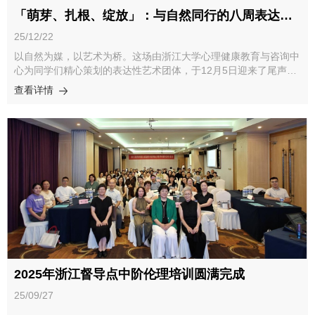
的职能定位与发展方向”主题展开深度对话，共同探讨了高校心理
干预胜任力培训，并通过开设连续督导团体、冥想师资培养等举
「萌芽、扎根、绽放」：与自然同行的八周表达性艺术团体顺利开展
中心的当下定位和未来发展，并对与会嘉宾提出的疑问进行解答与
措，支持签约咨询师的专业成长。会议还通报了优秀签约咨询师评
分享。当天下午，两场分论坛同时举行，多名专家进行了交流分
选结果，并就下学期管理细则调整、续聘考核安排等事项进行了说
25/12/22
享。分论坛一以“中心队伍管理”为主题，聚焦队伍体系化建设与育
明。
以自然为媒，以艺术为桥。这场由浙江大学心理健康教育与咨询中
人能力提升，探讨多措并举的队伍建设路径。分论坛二以“危机工
心为同学们精心策划的表达性艺术团体，于12月5日迎来了尾声。
作管理”为主题，围绕分级管理、多元协同与复学适应，共探危机
在为期8周的时光里，我们恰似经历了一段遵循四季变化、关注内
全流程治理与家校医联动机制。会议最后，与会嘉宾参观了浙江大
查看详情
在成长的的心灵之旅。在团体中，同学们可以暂别放下自己纷乱复
学心理健康教育与咨询中心和浙江大学未来学习中心，实地探访心
杂的思绪，把目光聚焦于丰富的色彩、细腻的触感与自然草木的清
理育人服务阵地与数字化学习新空间。 本次研讨会不仅是一次管
香中，通过绘画、黏土、自然拼贴、花艺创作等多元形式，重新感
理智慧与实践经验的深度交融，更是高校心理育人合力的坚实凝
受情绪的多样性、倾听内心的声音、释放积累的压力，最终唤醒与
聚。从中心科学化管理到校家医社协同，从队伍赋能到危机治理，
自我、与他人、与生本真部分的深层联结。一、团体历程回顾第一
与会代表在交流中凝聚共识，在研讨中破解难题。代表们表
期｜萌芽·我们的初相识果壳风铃伴自然冥想，“命运的糖果” 分组
示，“高校心理健康工作者之家”平台让大家有了更紧密的连接，未
后，同学们独立创作再默契衔接，零散灵感汇聚成满载初识温情的
来将继续依托这一阵地深化合作、互学互鉴，深入推动高校心理健
集体画卷，让陌生距离在艺术中消融。第二期｜等待·建造安全
康教育工作，共同守护青年学子的阳光成长。
岛“松鼠与大树” 破冰暖场，“内在安全岛” 绘画让大家勾勒属于自己
内在心灵的安全岛。在创作中探索内在资源与力量，于分享中找到
共鸣，在交流里增进彼此确认与联结。第三期｜扎根•我的生命树
九宫格回溯我们此刻生命的来处，“我的树朋友”小组黏土接龙巧思
涌动。指尖温度让零散黏土堆叠成蓬勃生命树，既联结自我与环
2025年浙江督导点中阶伦理培训圆满完成
境，又于塑形创作里感受生命的蓬勃创造力。第四期｜生长•寻找
生命的彩虹同学们在“收集自然彩虹七色” 活动中练就发现美的眼
25/09/27
睛，分享寻色故事解锁多元视角，在草木间体悟自我与天地相融共