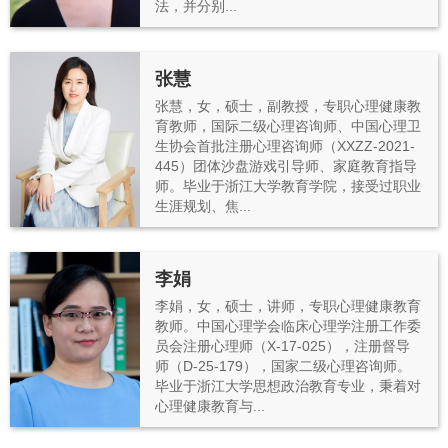
法，并分别...
张慧
张慧，女，硕士，副教授，专职心理健康教
育教师，国际二级心理咨询师、中国心理卫
生协会首批注册心理咨询师（XXZZ-2021-
445）团体沙盘游戏引导师、家庭教育指导
师。毕业于浙江大学教育学院，接受过职业
生涯规划、焦...
李娟
李娟，女，硕士，讲师，专职心理健康教育
教师。中国心理学会临床心理学注册工作委
员会注册心理师（X-17-025），注册督导
师（D-25-179），国家二级心理咨询师。
毕业于浙江大学思想政治教育专业，秉着对
心理健康教育与...