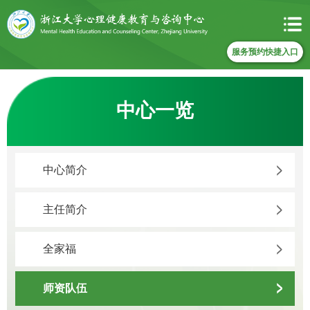
服务预约快捷入口
中心一览
中心简介
主任简介
全家福
师资队伍