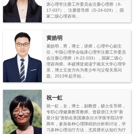
床心理学注册工作委员会注册心理师（X-
17-037）、注册督导师（D-24-029）、国
家二级心理咨询...
黄皓明
黄皓明，男，博士，讲师，心理中心副主
任，中国心理学会临床心理学注册工作委员
会注册心理师（X-22-033），国家二级心
理咨询师。本硕博皆就读于南京大学心理学
系，博士主攻方向为青少年与父母关系问
题。2013年起开始...
祝一虹
祝一虹，女，博士，副教授，硕士生导师，
专职心理健康教育教师。曾获浙江大学“新
星计划”资助在美国康奈尔大学医学院访学
两年，参加各种心理障碍的分析和讨论，学
习多种心理治疗方法，尤其擅长认知行为疗