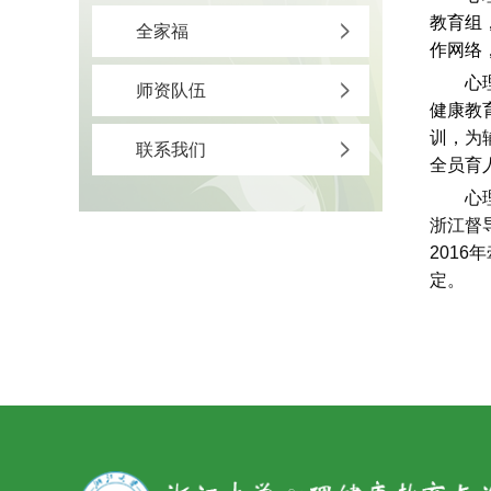
教育组
全家福
作网络
心
师资队伍
健康教
训，为
联系我们
全员育
心
浙江督
2016
年
定。