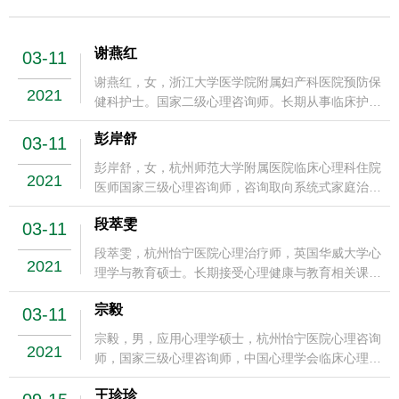
谢燕红
03-11
谢燕红，女，浙江大学医学院附属妇产科医院预防保
2021
健科护士。国家二级心理咨询师。长期从事临床护理
工作，1994年起在浙江大学医学院附属妇产科医院
彭岸舒
03-11
工作。参加过经典精神分析、客体关系、心理动力学
取向培训与督导，长期接受个人体验。擅长学业问
彭岸舒，女，杭州师范大学附属医院临床心理科住院
2021
题、人际关系、个人成长等方面咨询工作。咨询理
医师国家三级心理咨询师，咨询取向系统式家庭治
念：每个人本性自足，都有能力过好这一生，哪怕现
疗，系统式咨询，FBT，接受系统式家庭治疗长程培
在暂时看不到希望，我相信您终将成为您自己。我将
段萃雯
03-11
训及督导，擅长焦虑障碍，抑郁症，进食障碍等疾病
用敏锐的洞察力，耐心温暖包容的风格陪伴您走过人
的诊疗及心理治疗。咨询理念: 我愿做一根手杖，在
段萃雯，杭州怡宁医院心理治疗师，英国华威大学心
生的一段路。咨询时间与地点：具体咨询时间请查看
2021
需要的时候给予支持。咨询时间与地点：具体咨询时
理学与教育硕士。长期接受心理健康与教育相关课程
咨询预约系统（紫金港）
间请查看咨询预约系统（紫金港)
的系统培训与实践。工作领域：人际关系与家庭关
宗毅
03-11
系、情绪压力、自我成长与探索性需求等。持续接受
精神分析取向、人本-情绪整合取向、后现代取向督
宗毅，男，应用心理学硕士，杭州怡宁医院心理咨询
2021
导，持续接受高频个人分析。咨询取向：精神动力学
师，国家三级心理咨询师，中国心理学会临床心理学
取向。咨询理念：走进独一无二的你，陪伴你发展新
注册工作委员会注册心理师（公示期)。硕士毕业于
的人生故事。
王珍珍
北京师范大学应用心理学临床与咨询方向，目前已累