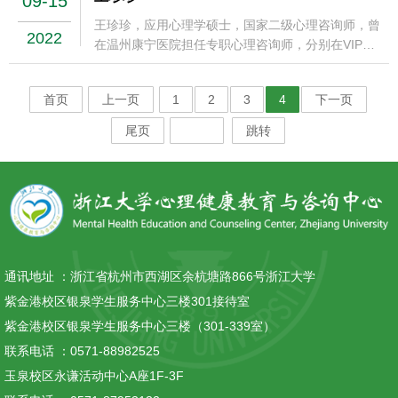
09-15
计个体咨询500+小时，持续接受督导200+小时。参
王珍珍，应用心理学硕士，国家二级心理咨询师，曾
2022
加方晓义老师家庭治疗实务培训、侯志谨老师人际沟
在温州康宁医院担任专职心理咨询师，分别在VIP睡
通分析101、祝卓宏老师ACT初阶、中阶连续培训
眠医学科和心理咨询门诊提供短程和中长程的个体心
等。持续接受个体及团体督导。咨询理念：我在咨询
理咨询。我是一名偏整合取向的咨询师，以叙事疗法
中会以真诚接纳的态度和你共同探索你所面临的问题
首页
上一页
1
2
3
4
下一页
为主，融入表达性艺术治疗。擅长领域：自我探索、
和困扰，从新的视角去看待它们，并和你一起走进你
情绪困扰、人际关系、生涯规划。咨询理念：看见自
尾页
跳转
的内在世界，看见你内心的真实与幻像，寻找一条通
己的力量，活出如其所是的自己。
往成为你自己的道路。
通讯地址 ：
浙江省杭州市西湖区余杭塘路866号浙江大学
紫金港校区银泉学生服务中心三楼301接待室
紫金港校区银泉学生服务中心三楼（301-339室）
联系电话 ：
0571-88982525
玉泉校区永谦活动中心A座1F-3F