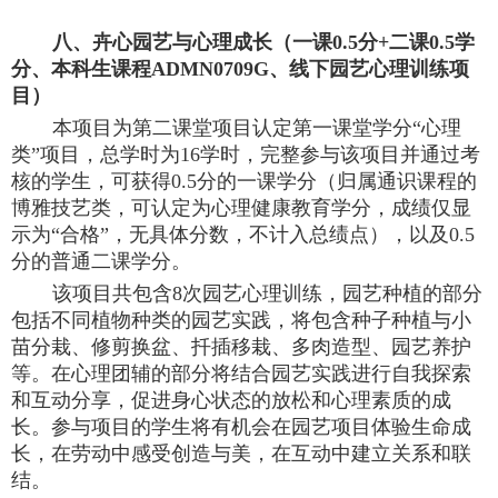
八
、卉心园艺与心理成长（一课
0.5分+二课0.5学
分、本科生课程ADMN0709G、线下园艺心理训练项
目）
本项目为第二课堂项目认定第一课堂学分
“心理
类”项目，总学时为16学时，完整参与该项目并通过考
核的学生，可获得0.5分的一课学分（归属通识课程的
博雅技艺类，可认定为心理健康教育学分，成绩仅显
示为“合格”，无具体分数，不计入总绩点），以及0.5
分的普通二课学分。
该项目共包含
8次园艺心理训练，园艺种植的部分
包括不同植物种类的园艺实践，将包含种子种植与小
苗分栽、修剪换盆、扦插移栽、多肉造型、园艺养护
等。在心理团辅的部分将结合园艺实践进行自我探索
和互动分享，促进身心状态的放松和心理素质的成
长。参与项目的学生将有机会在园艺项目体验生命成
长，在劳动中感受创造与美，在互动中建立关系和联
结。