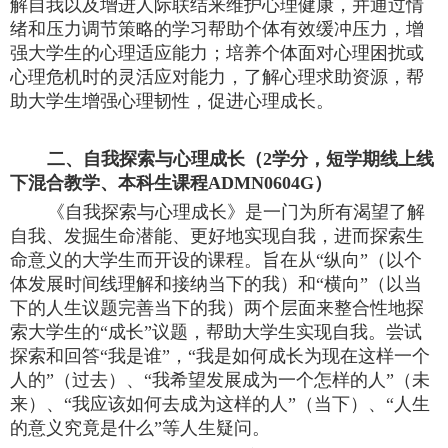
解自我以及增进人际联结来维护心理健康，并通过情
绪和压力调节策略的学习帮助个体有效缓冲压力，增
强大学生的心理适应能力
；
培养个体面对心理困扰或
心理危机时的灵活应对能力，了解心理求助资源，帮
助大学生增强心理韧性，促进心理成长。
二
、自我探索与心理成长（
2学分，短学期线上线
下混合教学、本科生课程ADMN0604G）
《自我探索与心理成长》是一门为所有渴望了解
自我、发掘生命潜能、更好地实现自我，进而探索生
命意义的大学生而开设的课程。旨在从
“纵向”（以个
体发展时间线理解和接纳当下的我）和“横向”（以当
下的人生议题完善当下的我）两个层面来整合性地探
索大学生的“成长”议题，帮助大学生实现自我。尝试
探索和回答“我是谁”，“我是如何成长为现在这样一个
人的”（过去）、“我希望发展成为一个怎样的人”（未
来）、“我应该如何去成为这样的人”（当下）、“人生
的意义究竟是什么”等人生疑问。