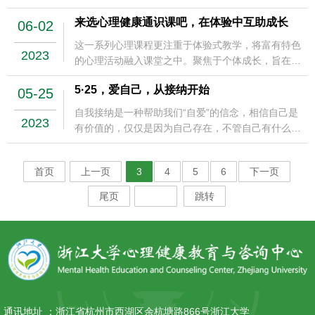
来选心理健康通识课吧，在体验中互助成长
06-02
这一系列心理课程更注重于体验式教学，将富有特色
2023
的心理活动融入课堂之中。聚焦于个体成长，旨在帮
助同学们更深地向内看见自己、更有爱地建立与体悟
5·25，爱自己，从接纳开始
05-25
关系、更主动地创造幸福生活。
自我接纳是一种帮助我们“自爱”的信念，相信自己是
2023
有价值的，仅仅是因为自己存在，不管自己有什么缺
点。如何做到自我接纳呢？我们可以从自我接纳的三
个方面来进行：接纳自己的身体、接纳自己的外部行
首页
上一页
3
4
5
6
下一页
为以及接纳自己的内在品质。
尾页
跳转
通讯地址 ：
浙江省杭州市西湖区余杭塘路866号浙江大学