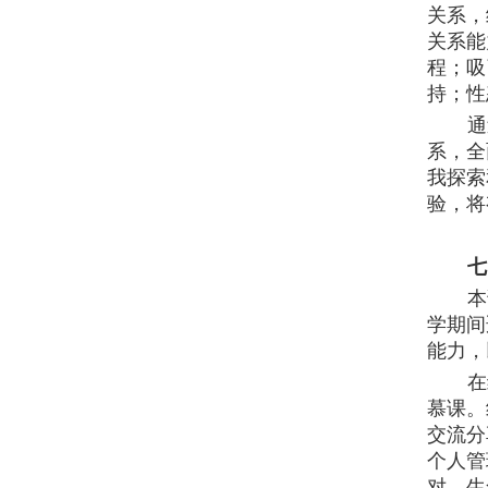
关系，
关系能
程；吸
持；性
通
系，全
我探索
验，将
七
本
学期间
能力，
在
慕课。
交流分
个人管
对、生