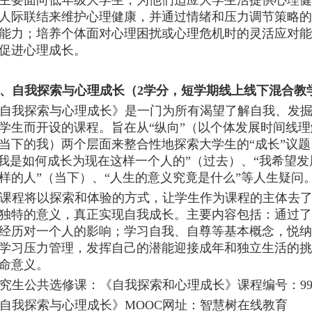
主要面向低年级大学生，为他们适应大学生活提供心理健
人际联结来维护心理健康，并通过情绪和压力调节策略的
能力
；
培养个体面对心理困扰或心理危机时的灵活应对能
促进心理成长。
、自我探索与心理成长（
2学分，短学期线上线下混合教学
自我探索与心理成长》是一门为所有渴望了解自我、发
学生而开设的课程。旨在从
“纵向”（以个体发展时间线
当下的我）两个层面来整合性地探索大学生的“成长”议
“我是如何成长为现在这样一个人的”（过去）、“我希望
样的人”（当下）、“人生的意义究竟是什么”等人生疑问
课程将以探索和体验的方式，让学生作为课程的主体去
独特的意义，真正实现自我成长。主要内容包括：通过了
经历对一个人的影响；学习自我、自尊等基本概念，悦纳
学习压力管理，发挥自己的潜能迎接成年和独立生活的挑
命意义。
究生公共选修课：《自我探索和心理成长》课程编号：
9
自我探索与心理成长》
MOOC网址：智慧树在线教育