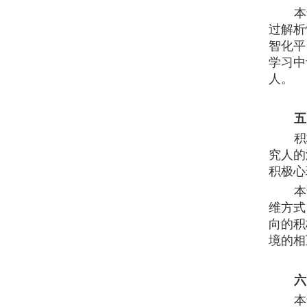
本
过解析
智化平
学习中
人。
五
积
究人的
积极心
本
维方式
向的积
境的相
六
本