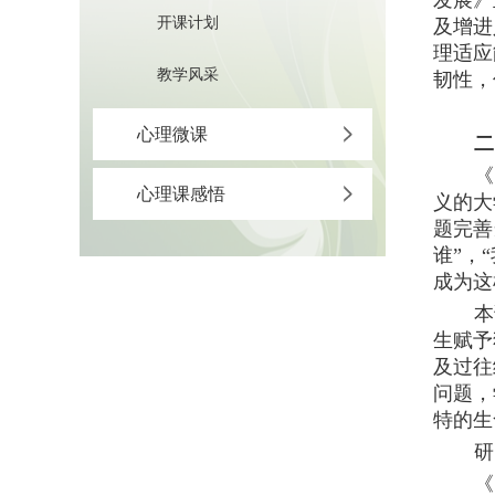
发展
》
开课计划
及增进
理适应
教学风采
韧性，
心理微课
二
《
心理课感悟
义的大
题完善
谁”，
成为这
本
生赋予
及过往
问题，
特的生
研
《