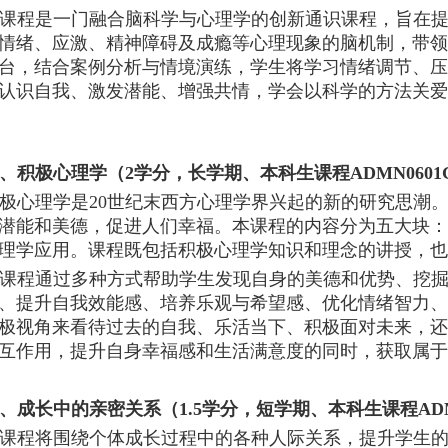
课程
是一门融合脑科学与心理学的创新通识课程，旨在
情绪、应激、精神障碍及成瘾等心理现象的脑机制，带领
台，结合案例分析与情境演练，学生将学习情绪调节、压
认识自我、激发潜能、增强共情，学会以科学的方法关爱
、积极心理学（
2学分，长学期、本科生课程ADMN0601
极心理学是
20世纪末西方心理学界兴起的新的研究思潮
潜能和美德，促进人们幸福。本课程的内容分为五大块：
理学应用。课程既包括积极心理学知识和理念的讲授，也
课程通过多种方式帮助学生发现自身的美德和优势、挖
、提升自我效能感、培养乐观与希望感、优化情绪智力、
极视角来看待过去的自我、乐活当下、积极面对未来，还
互作用，提升自身幸福感和生活满意度的同时，获取属于
、成长中的亲密关系（
1.5学分，短学期、本科生课程ADM
课程将围绕个体成长过程中的各种人际关系，提升学生