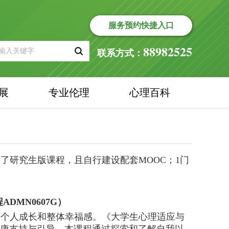
服务预约快捷入口
88982525
联系方式：
展
专业伦理
心理百科
设了研究生版课程，且自行建设配套MOOC；1门
程
ADMN060
7
G
）
进个人成长和整体幸福感。《
大学生心理适应与