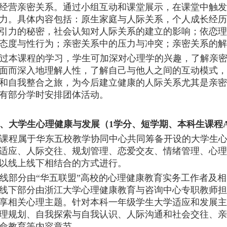
经营亲密关系。通过小组互动和课堂展示，在课堂中触发
力。具体内容包括：原生家庭与人际关系，个人成长经历
引力的秘密，社会认知对人际关系的建立的影响；依恋理
态度与性行为；亲密关系中的压力与冲突；亲密关系的解
过本课程的学习，学生可加深对心理学的兴趣，了解亲
面而深入地理解人性，了解自己与他人之间的互动模式，
和自我整合之旅，为今后建立健康的人际关系尤其是亲密
有部分学时安排团体活动。
、大学生心理健康与发展（
1学分、短学期、本科生课程A
课程属于华东五校教学协同中心共同筹备开设的大学生
适应、人际交往、规划管理、恋爱交友、情绪管理、心理
以线上线下相结合的方式进行。
线部分由
“华五联盟”高校的心理健康教育实务工作者及相
线下部分由浙江大学心理健康教育与咨询中心专职教师担
享相关心理主题。针对本科一年级学生大学适应和发展主
理规划、自我探索与自我认识、人际沟通和社会交往、亲
命教育等内容章节。