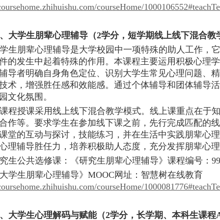
//coursehome.zhihuishu.com/courseHome/1000106552#teachT
、大学生朋辈心理辅导（
2学分，短学期线上线下混合教学
学生朋辈心理辅导是大学校园中一项特殊的助人工作，
件的发生中起着特殊的作用。本课程主要运用积极心理学
辅导者明确自身角色定位、识别大学生常见心理问题、精
技术，增强胜任感和效能感。通过个体辅导和团体辅导活
园文化氛围。
课程授课采用线上线下混合教学模式。线上课重点在于
合作等。要求学生在参加线下课之前，先行完成匹配的线
课堂的互动与探讨，技能练习，并在生活中实践朋辈心理
心理辅导胜任力，培养积极助人态度，充分发挥朋辈心理
究生公共选修课：《研究生朋辈心理辅导》课程编号：
9
大学生朋辈心理辅导》
MOOC网址：智慧树在线教育
//coursehome.zhihuishu.com/courseHome/1000081776#teachT
、
大学生心理解码与赋能（
2学分，长学期、本科生课程AD