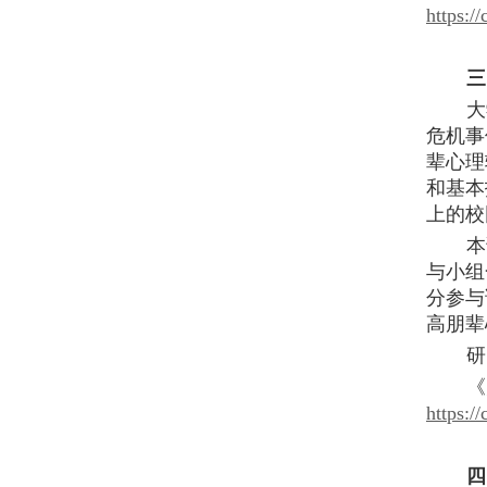
https:
三
大
危机事
辈心理
和基本
上的校
本
与小组
分参与
高朋辈
研
《
https:
四