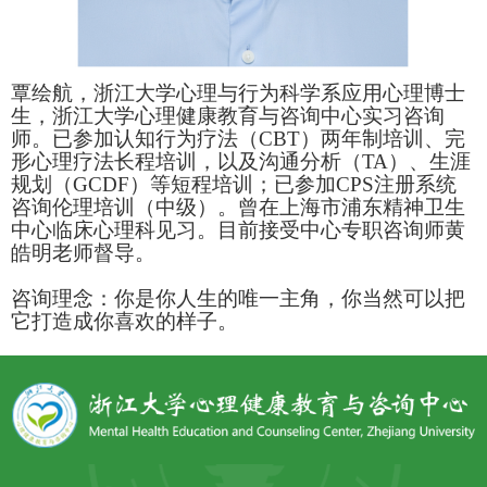
覃绘航，浙江大学心理与行为科学系
应用心理博士
生
，浙江大学心理健康教育与咨询中心实习咨询
师。
已参加
认知行为疗法（
CBT
）
两年制
培训
、
完
形心理疗法长程培训，以及沟通分析（
TA）、生涯
规划（GCDF）等短程培训；已参加
CPS
注册系统
咨询伦理
培训
（
中级
）
。
曾在上海市浦东精神卫生
中心临床心理科见习。
目前接受中心专职咨询师
黄
皓明
老师督导。
咨询理念：
你是你人生的唯一主角，你当然可以把
它打造成你喜欢的样子
。