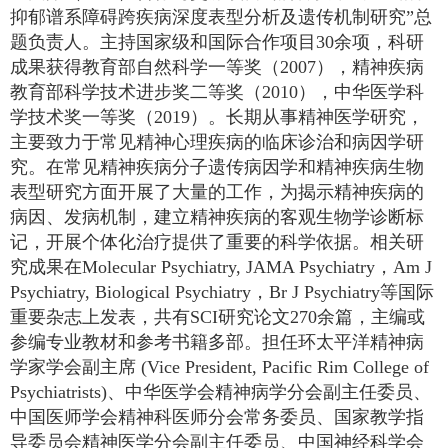
抑郁谱系障碍跨疾病深度表型分析及遗传机制研究”总
题负责人
。
主持国家级和国际合作项目
30
余项
，
科研
成果获得教育部自然科学一等奖
（
2007
）
，精神疾病
教育部科学技术进步奖二等奖
（
2010
）
，中华医学科
学技术奖一等奖
（
2019
）。
长期
从事精神医学
研究
，
主要
致力于常见精神心理疾病的临床诊治和病因学研
究。在常见精神疾病分子遗传病因学和精神疾病生物
表型研究方面开展了大量的工作，为揭示精神疾病的
病因、发病机制，建立精神疾病的客观生物学诊断标
记，开展个体化治疗提供了重要的科学依据。
相关研
究成果在
Molecular Psychiatry, JAMA Psychiatry
，
Am J
Psychiatry, Biological Psychiatry
，
Br J Psychiatry
等国际
重要杂志上发表
，
共有
SCI
研究论文
270
余篇，主编或
参编专业教材和参考书籍多部。担任环太平洋精神病
学家学会副主席
(Vice President, Pacific Rim College of
Psychiatrists)
、中华医学会精神病学分会副主任委员、
中国医师学会精神科医师分会常务委员、国家教学指
导委员会精神医学分会副主任委员、中国神经科学会