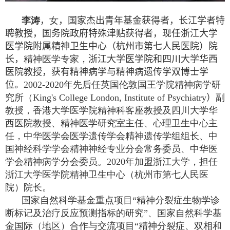
李涛
，
女
，国家杰出青年基金获得者，长江学者特
聘教授，国务院政府特殊津贴获得者，现任浙江大学
医学院附属精神卫生中心（杭州市第七人民医院）院
长，
精神医学专家
，
浙江大学医学院和四川大学华西
医院教授，获有精神病学与精神病遗传学双博士学
位。
2002-2020
年先后任英国伦敦国王学院精神病学研
究所
（
King's College London, Institute of Psychiatry
）
副
教授
，
香港大学医学院精神科
客座教授及
四川大学华
西医院
教授
、精神医学研究室主任、心理卫生中心主
任，中华医学会医学遗传学会精神遗传学组组长、中
国神经科学学会精神神经专业分会常务委员、中华医
学会精神病学分会委员。
2020
年加盟浙江大学
，
担任
浙江大学医学院精神卫生中心
（
杭州市第七人民医
院
）
院长
。
国家自然科学基金重点项目“精神分裂症生物学诊
断标记及治疗反应预测指标的研究”
、
国家自然科学基
金国际
（
地区
）
合作与交流项目“精神分裂症
、
双相和